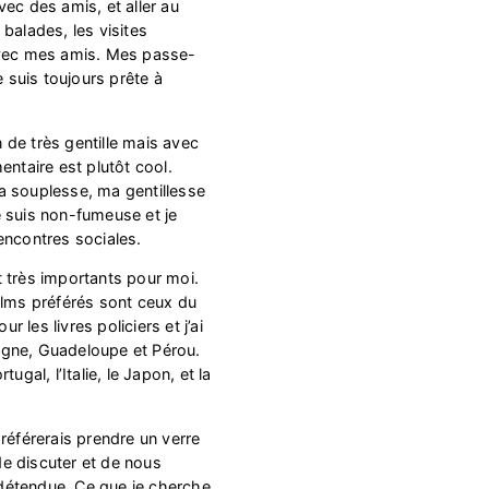
ec des amis, et aller au
balades, les visites
avec mes amis. Mes passe-
e suis toujours prête à
de très gentille mais avec
entaire est plutôt cool.
a souplesse, ma gentillesse
 suis non-fumeuse et je
encontres sociales.
 très importants pour moi.
ilms préférés sont ceux du
ur les livres policiers et j’ai
agne, Guadeloupe et Pérou.
ugal, l’Italie, le Japon, et la
référerais prendre un verre
e discuter et de nous
détendue. Ce que je cherche