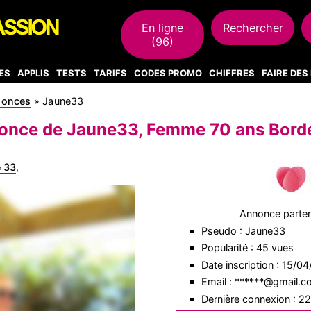
En ligne
Rechercher
(96)
ES
APPLIS
TESTS
TARIFS
CODES PROMO
CHIFFRES
FAIRE DE
nonces
»
Jaune33
once de Jaune33, Femme 70 ans Bord
 33
,
Annonce parte
Pseudo : Jaune33
Popularité : 45 vues
Date inscription : 15/0
Email : ******@gmail.
Dernière connexion : 2