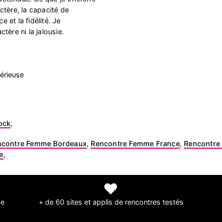
ctère, la capacité de
e et la fidélité. Je
tère ni la jalousie.
érieuse
ock
,
ncontre Femme Bordeaux
,
Rencontre Femme France
,
Rencontre 
e
,
❤
de
+ de 60 sites et applis de rencontres testés