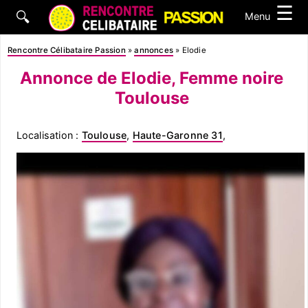
☰
🔍
Menu
Rencontre Célibataire Passion
»
annonces
»
Elodie
Annonce de Elodie, Femme noire
Toulouse
Localisation :
Toulouse
,
Haute-Garonne 31
,