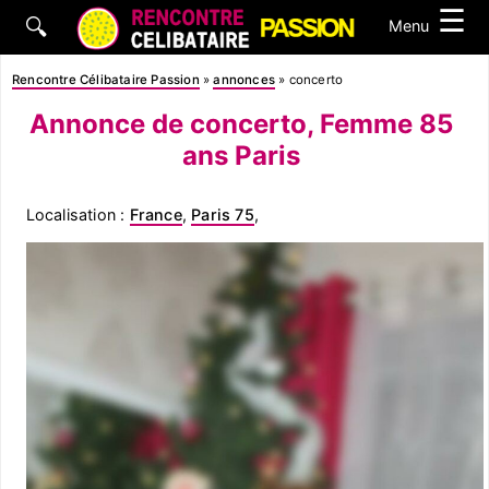
☰
🔍
Menu
Rencontre Célibataire Passion
»
annonces
»
concerto
Annonce de concerto, Femme 85
ans Paris
Localisation :
France
,
Paris 75
,