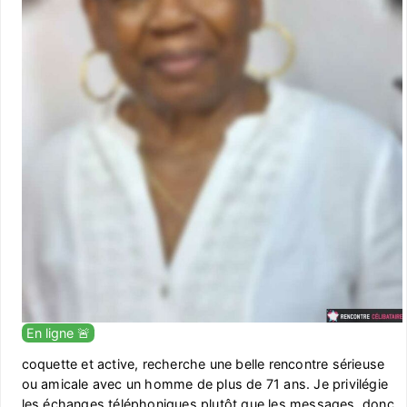
En ligne 🚨
coquette et active, recherche une belle rencontre sérieuse
ou amicale avec un homme de plus de 71 ans. Je privilégie
les échanges téléphoniques plutôt que les messages, donc