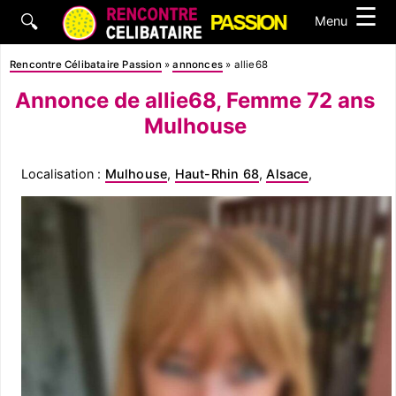
☰
🔍
Menu
Rencontre Célibataire Passion
»
annonces
»
allie68
Annonce de allie68, Femme 72 ans
Mulhouse
Localisation :
Mulhouse
,
Haut-Rhin 68
,
Alsace
,