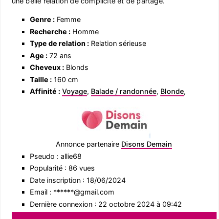
une belle relation de complicité et de partage.
Genre :
Femme
Recherche :
Homme
Type de relation :
Relation sérieuse
Age :
72 ans
Cheveux :
Blonds
Taille :
160 cm
Affinité :
Voyage
,
Balade / randonnée
,
Blonde
,
Annonce partenaire
Disons Demain
Pseudo : allie68
Popularité : 86 vues
Date inscription : 18/06/2024
Email : ******@gmail.com
Dernière connexion : 22 octobre 2024 à 09:42