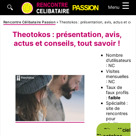
☰
🔍
Menu
Rencontre Célibataire Passion
»
Theotokos : présentation, avis, actus et conse
Theotokos : présentation, avis,
actus et conseils, tout savoir !
Nombre
d’utilisateurs
: NC
Visites
mensuelles
: NC
Taux de
faux profils
:
faible
Spécialité :
site de
rencontres
pour
chrétiens
Site officiel
Theotokos