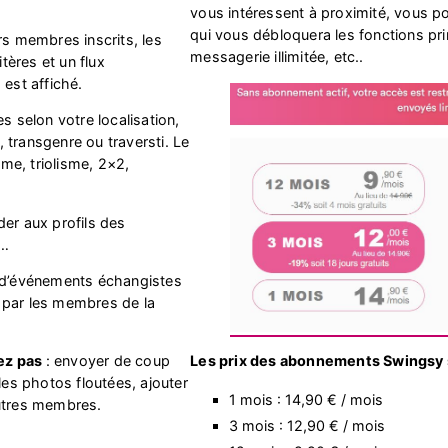
vous intéressent à proximité, vous 
qui vous débloquera les fonctions pri
rs membres inscrits, les
messagerie illimitée, etc..
ères et un flux
 est affiché.
selon votre localisation,
 transgenre ou traversti. Le
me, triolisme, 2×2,
er aux profils des
s…
e d’événements échangistes
 par les membres de la
Les prix des abonnements Swingsy 
ez pas
: envoyer de coup
les photos floutées, ajouter
1 mois : 14,90 € / mois
autres membres.
3 mois : 12,90 € / mois