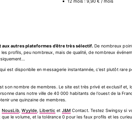
12 mois : 9,90 € / mois
 aux autres plateformes d’être très sélectif.
De nombreux poin
te, les profils, peu nombreux, mais de qualité, de nombreux événe
hysiquement…
qui est disponbile en messagerie instantannée, c’est plutôt rare 
est son nombre de membres. Le site est très privé et exclusif et, l
rsonne dans notre ville de 40 000 habitants de l’ouest de la France
obtenir une quinzaine de membres.
à
NousLib
,
Wyylde
,
Libertic
et
J&M
Contact. Testez Swingsy si v
t que le volume, et la tolérance 0 pour les faux profils et les curieu