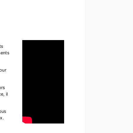
ts
ments
pour
ors
, il
ous
x.