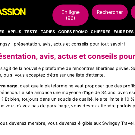
En ligne
Rechercher
(96)
ES
APPLIS
TESTS
TARIFS
CODES PROMO
CHIFFRES
FAIRE DE
ngsy : présentation, avis, actus et conseils pour tout savoir !
sentation, avis, actus et conseils pour
’agit de la nouvelle plateforme de rencontres libertines privée. 
, ou si vous acceptez d’être sur une liste d’attente.
rrainage
, c’est que la plateforme ne veut proposer que des profils
expérience. Le site annonce une moyenne d’âge de 34 ans, avec es
Et bien, toujours dans un soucis de qualité, le site limite à 10
e vous n’avez pas de parrainage, vous devrez attendre parfois p
e vous devenez membre, vous devenez éligible aux Swingsy Trave