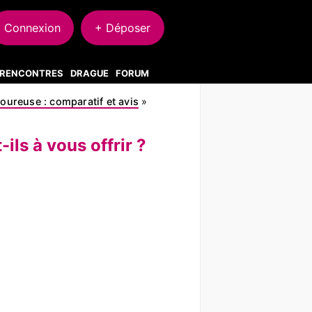
Connexion
+ Déposer
S RENCONTRES
DRAGUE
FORUM
oureuse : comparatif et avis
»
ils à vous offrir ?