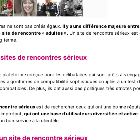
res ne sont pas créés égaux.
Il y a une différence majeure entre
n site de rencontre
«
adultes ».
Un site de rencontre sérieux est
ng terme.
s sites de rencontres sérieux
e plateforme conçue pour les célibataires qui sont prêts à s’eng
 des algorithmes de compatibilité sophistiqués couplés à un test d
compatibles. De plus, ils ont aussi des politiques très strictes pour 
rencontre sérieux
est de rechercher ceux qui ont une bonne réputa
s important,
qui ont une base d’utilisateurs diversifiée et active.
un bon service à la clientèle.
un site de rencontre sérieux