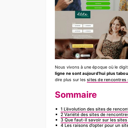
Nous vivons à une époque où le digit
ligne ne sont aujourd’hui plus tab
dire plus sur les
sites de rencontres
Sommaire
1
L’évolution des sites de rencon
2
Variété des sites de rencontres
3
Que faut-il savoir sur les site
4
Les raisons d’opter pour un sit