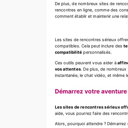
De plus, de nombreux sites de rencontr
rencontres en ligne, comme des conse
comment établir et maintenir une rela
Les sites de rencontres sérieux offre
compatibles. Cela peut inclure des
te
compatibilité
personnalisés.
Ces outils peuvent vous aider à
affin
vos attentes
. De plus, de nombreux
instantanée, le chat vidéo, et même 
Démarrez votre aventure 
Les sites de rencontres sérieux off
aide, vous pourrez faire des rencontr
Alors, pourquoi attendre ? Démarrez 