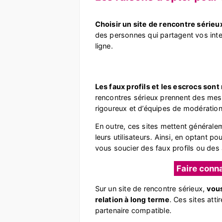
Choisir un site de rencontre séri
des personnes qui partagent vos int
ligne.
Les faux profils et les escrocs so
rencontres sérieux prennent des mesur
rigoureux et d’équipes de modération 
En outre, ces sites mettent généralem
leurs utilisateurs. Ainsi, en optant 
vous soucier des faux profils ou des
Faire conn
Sur un site de rencontre sérieux,
vous
relation à long terme
. Ces sites att
partenaire compatible.