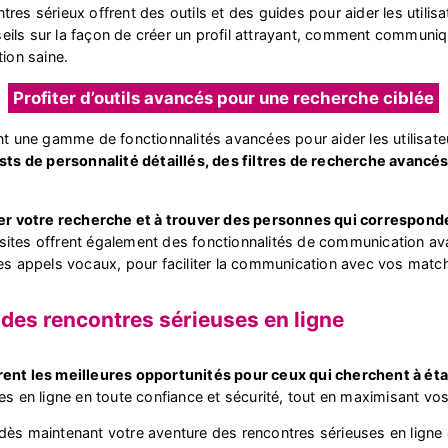
es sérieux offrent des outils et des guides pour aider les utilisat
ils sur la façon de créer un profil attrayant, comment communiqu
tion saine.
Profiter d’outils avancés pour une recherche ciblée
nt une gamme de fonctionnalités avancées pour aider les utilisate
sts de personnalité détaillés, des filtres de recherche avancé
er votre recherche et à trouver des personnes qui correspond
 sites offrent également des fonctionnalités de communication 
les appels vocaux, pour faciliter la communication avec vos match
des rencontres sérieuses en ligne
rent les meilleures opportunités pour ceux qui cherchent à éta
es en ligne en toute confiance et sécurité, tout en maximisant vo
dès maintenant votre aventure des rencontres sérieuses en ligne 