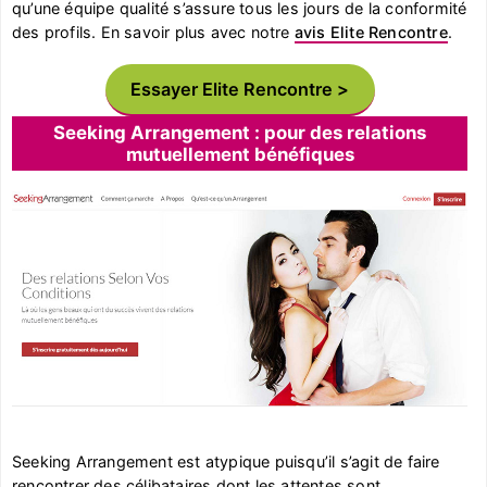
qu’une équipe qualité s’assure tous les jours de la conformité
des profils. En savoir plus avec notre
avis Elite Rencontre
.
Essayer Elite Rencontre
Seeking Arrangement : pour des relations
mutuellement bénéfiques
Seeking Arrangement est atypique puisqu’il s’agit de faire
rencontrer des célibataires dont les attentes sont