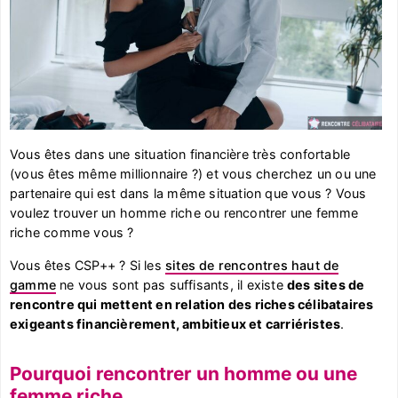
Vous êtes dans une situation financière très confortable
(vous êtes même millionnaire ?) et vous cherchez un ou une
partenaire qui est dans la même situation que vous ? Vous
voulez trouver un homme riche ou rencontrer une femme
riche comme vous ?
Vous êtes CSP++ ? Si les
sites de rencontres haut de
gamme
ne vous sont pas suffisants, il existe
des sites de
rencontre qui mettent en relation des riches célibataires
exigeants financièrement, ambitieux et carriéristes
.
Pourquoi rencontrer un homme ou une
femme riche