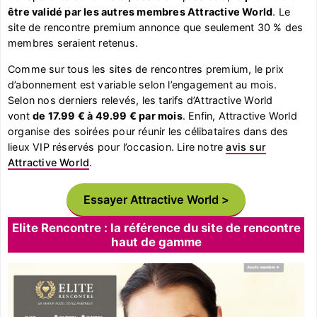
être validé par les autres membres Attractive World
. Le
site de rencontre premium annonce que seulement 30 % des
membres seraient retenus.
Comme sur tous les sites de rencontres premium, le prix
d’abonnement est variable selon l’engagement au mois.
Selon nos derniers relevés, les tarifs d’Attractive World
vont
de 17.99 € à 49.99 € par mois
. Enfin, Attractive World
organise des soirées pour réunir les célibataires dans des
lieux VIP réservés pour l’occasion. Lire notre
avis sur
Attractive World
.
Essayer Attractive World
Elite Rencontre : la référence du site de rencontre
haut de gamme