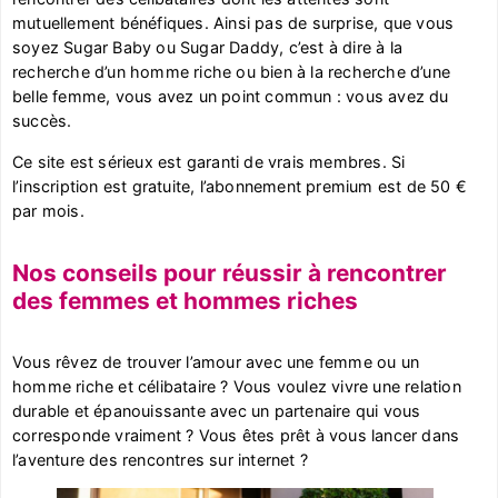
mutuellement bénéfiques. Ainsi pas de surprise, que vous
soyez Sugar Baby ou Sugar Daddy, c’est à dire à la
recherche d’un homme riche ou bien à la recherche d’une
belle femme, vous avez un point commun : vous avez du
succès.
Ce site est sérieux est garanti de vrais membres. Si
l’inscription est gratuite, l’abonnement premium est de 50 €
par mois.
Nos conseils pour réussir à rencontrer
des femmes et hommes riches
Vous rêvez de trouver l’amour avec une femme ou un
homme riche et célibataire ? Vous voulez vivre une relation
durable et épanouissante avec un partenaire qui vous
corresponde vraiment ? Vous êtes prêt à vous lancer dans
l’aventure des rencontres sur internet ?