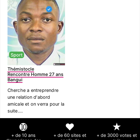
Sport
Thémistocle
Rencontre Homme 27 ans
Bangui
Cherche a entreprendre
une relation d'abord
amicale et on verra pour la
suite....
➓
❤
★
+ de 10 ans
+ de 60 sites et
+ de 3000 votes et