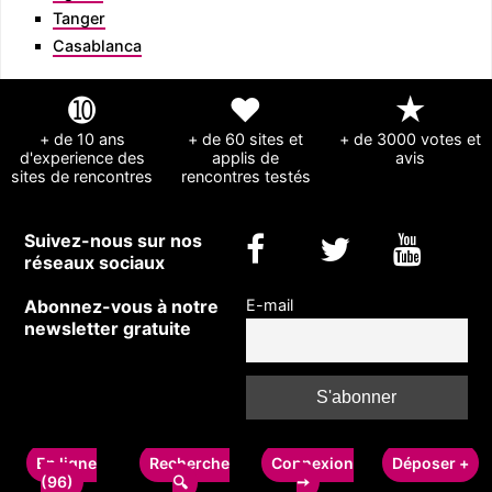
Tanger
Casablanca
➓
❤
★
+ de 10 ans
+ de 60 sites et
+ de 3000 votes et
d'experience des
applis de
avis
sites de rencontres
rencontres testés
Suivez-nous sur nos
réseaux sociaux
Abonnez-vous à notre
E-mail
newsletter gratuite
Copyright © 2011-2024 rencontrecelibataire-fr.com - Guide des sites de
rencontres
En ligne
Recherche
Connexion
Déposer +
(96)
➙
pour célibataires
-
Formulaire de contact
-
A propos et mentions légales
🔍