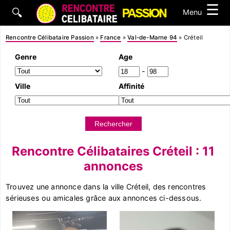
☰
🔍
Menu
Rencontre Célibataire Passion
»
France
»
Val-de-Marne 94
»
Créteil
Genre
Age
-
Ville
Affinité
Rencontre Célibataires Créteil : 11
annonces
Trouvez une annonce dans la ville Créteil, des rencontres
sérieuses ou amicales grâce aux annonces ci-dessous.