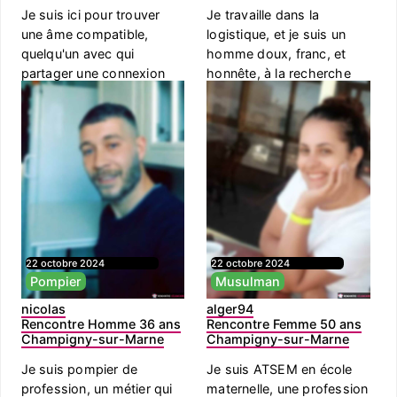
Je suis ici pour trouver
Je travaille dans la
une âme compatible,
logistique, et je suis un
quelqu'un avec qui
homme doux, franc, et
partager une connexion
honnête, à la recherche
profonde à...
d'un...
22 octobre 2024
22 octobre 2024
Pompier
Musulman
nicolas
alger94
Rencontre Homme 36 ans
Rencontre Femme 50 ans
Champigny-sur-Marne
Champigny-sur-Marne
Je suis pompier de
Je suis ATSEM en école
profession, un métier qui
maternelle, une profession