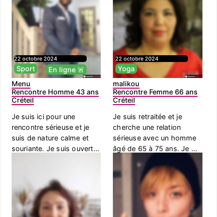
22 octobre 2024
22 octobre 2024
Sport
Yoga
En ligne 🚨
Menu
malikou
Rencontre Homme 43 ans
Rencontre Femme 66 ans
Créteil
Créteil
Je suis ici pour une
Je suis retraitée et je
rencontre sérieuse et je
cherche une relation
suis de nature calme et
sérieuse avec un homme
souriante. Je suis ouvert...
âgé de 65 à 75 ans. Je ...