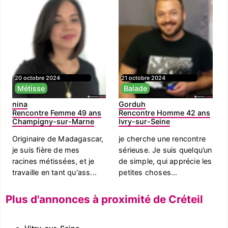
20 octobre 2024
21 octobre 2024
Métisse
Balade
nina
Gorduh
Rencontre Femme 49 ans
Rencontre Homme 42 ans
Champigny-sur-Marne
Ivry-sur-Seine
Originaire de Madagascar,
je cherche une rencontre
je suis fière de mes
sérieuse. Je suis quelqu’un
racines métissées, et je
de simple, qui apprécie les
travaille en tant qu'ass...
petites choses...
Plus d'annonces à proximité de Créteil