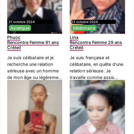
21 octobre 2024
22 octobre 2024
Asiatique
Vétérinaire
Phuoc
Lina
Rencontre Femme 61 ans
Rencontre Femme 29 ans
Créteil
Créteil
Je suis célibataire et je
Je suis française et
recherche une relation
célibataire, en quête d'une
sérieuse avec un homme
relation sérieuse. Je
de mon âge ou légèreme...
travaille comme assis...