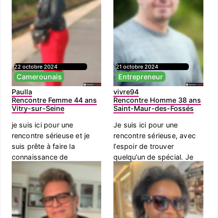
22 octobre 2024
21 octobre 2024
Camerounais
Entrepreneur
Paulla
vivre94
Rencontre Femme 44 ans
Rencontre Homme 38 ans
Vitry-sur-Seine
Saint-Maur-des-Fossés
je suis ici pour une
Je suis ici pour une
rencontre sérieuse et je
rencontre sérieuse, avec
suis prête à faire la
l’espoir de trouver
connaissance de
quelqu’un de spécial. Je
quelqu'un av...
su...