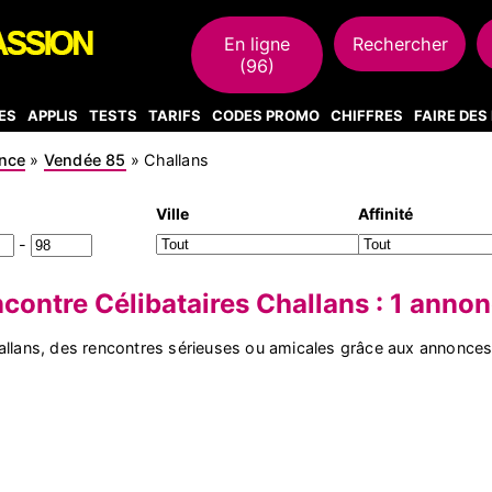
En ligne
Rechercher
(96)
ES
APPLIS
TESTS
TARIFS
CODES PROMO
CHIFFRES
FAIRE DE
nce
»
Vendée 85
»
Challans
Ville
Affinité
-
contre Célibataires Challans : 1 anno
hallans, des rencontres sérieuses ou amicales grâce aux annonce