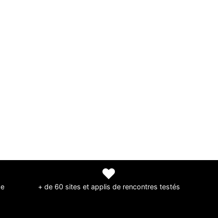
❤
de
+ de 60 sites et applis de rencontres testés