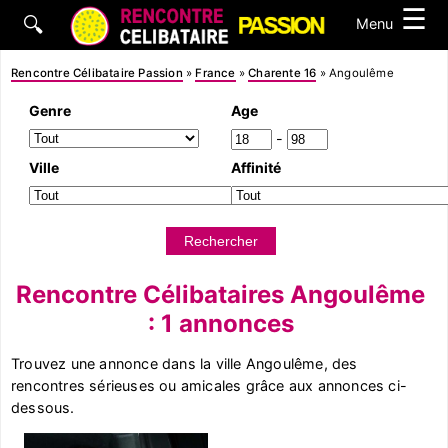
☰
🔍
Menu
Rencontre Célibataire Passion
»
France
»
Charente 16
»
Angoulême
Genre
Age
-
Ville
Affinité
Rencontre Célibataires Angoulême
: 1 annonces
Trouvez une annonce dans la ville Angoulême, des
rencontres sérieuses ou amicales grâce aux annonces ci-
dessous.