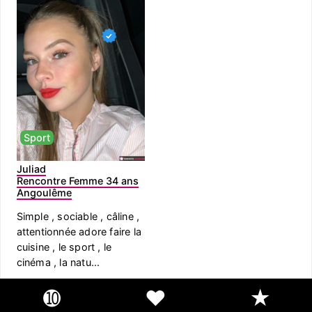
Sport
Juliad
Rencontre Femme 34 ans
Angoulême
Simple , sociable , câline ,
attentionnée adore faire la
cuisine , le sport , le
cinéma , la natu...
➓
❤
★