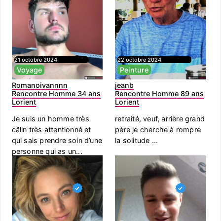
21 octobre 2024
22 octobre 2024
Voyage
Peinture
Romanoivannnn
jeanb
Rencontre Homme 34 ans
Rencontre Homme 89 ans
Lorient
Lorient
Je suis un homme très
retraité, veuf, arrière grand
câlin très attentionné et
père je cherche à rompre
qui sais prendre soin d’une
la solitude ...
personne qui as un...