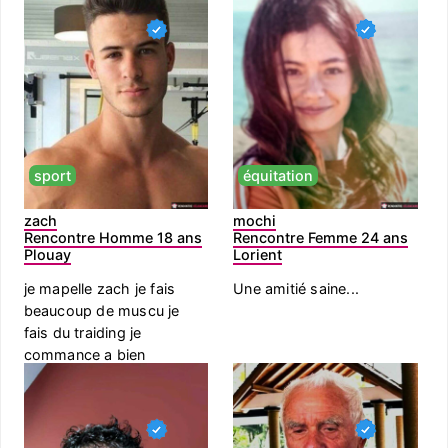
sport
équitation
zach
mochi
Rencontre Homme 18 ans
Rencontre Femme 24 ans
Plouay
Lorient
je mapelle zach je fais
Une amitié saine...
beaucoup de muscu je
fais du traiding je
commance a bien
mansortir avraidir ...