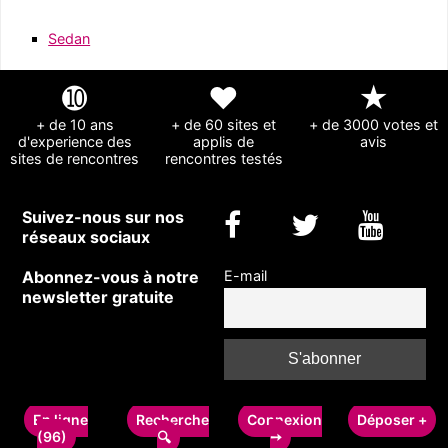
Sedan
➓
❤
★
+ de 10 ans
+ de 60 sites et
+ de 3000 votes et
d'experience des
applis de
avis
sites de rencontres
rencontres testés
Suivez-nous sur nos
réseaux sociaux
Abonnez-vous à notre
E-mail
newsletter gratuite
Copyright © 2011-2024 rencontrecelibataire-fr.com - Guide des sites de
rencontres
En ligne
Recherche
Connexion
Déposer +
pour célibataires
-
Formulaire de contact
-
A propos et mentions légales
(96)
➙
🔍