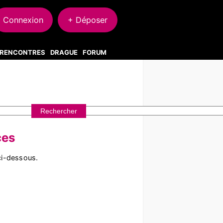
Connexion
+ Déposer
S RENCONTRES
DRAGUE
FORUM
ces
ci-dessous.