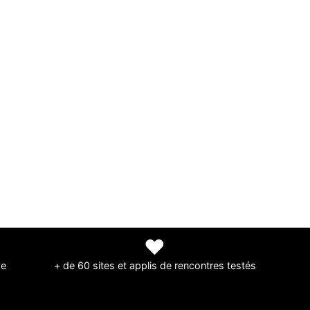
❤
de
+ de 60 sites et applis de rencontres testés