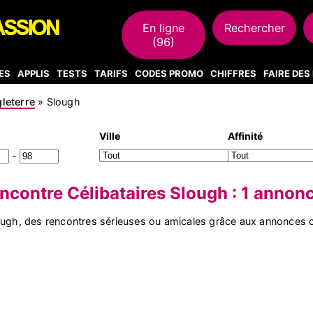
En ligne
Rechercher
(96)
ES
APPLIS
TESTS
TARIFS
CODES PROMO
CHIFFRES
FAIRE DE
leterre
»
Slough
Ville
Affinité
-
ncontre Célibataires Slough : 1 annon
lough, des rencontres sérieuses ou amicales grâce aux annonces 