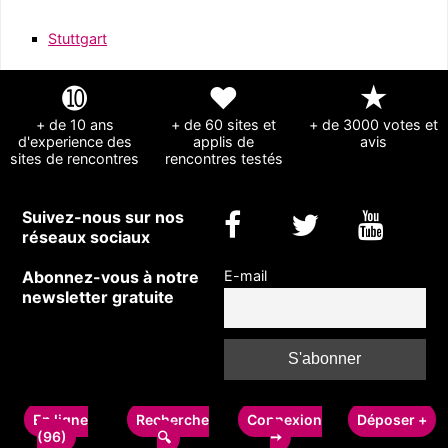
Stuttgart
➓
❤
★
+ de 10 ans
+ de 60 sites et
+ de 3000 votes et
d'experience des
applis de
avis
sites de rencontres
rencontres testés
Suivez-nous sur nos
réseaux sociaux
Abonnez-vous à notre
E-mail
newsletter gratuite
Copyright © 2011-2024 rencontrecelibataire-fr.com - Guide des sites de
rencontres
En ligne
Recherche
Connexion
Déposer +
pour célibataires
-
Formulaire de contact
-
A propos et mentions légales
(96)
➙
🔍