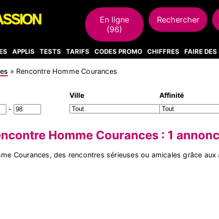
En ligne
Rechercher
(96)
ES
APPLIS
TESTS
TARIFS
CODES PROMO
CHIFFRES
FAIRE DE
res
»
Rencontre Homme Courances
Ville
Affinité
-
ncontre Homme Courances : 1 annon
e Courances, des rencontres sérieuses ou amicales grâce aux