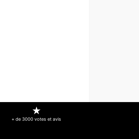
★
+ de 3000 votes et avis