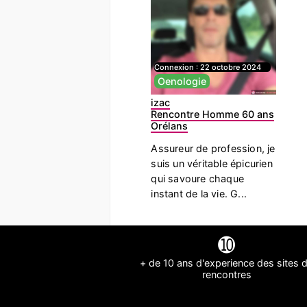
Connexion :
22 octobre 2024
Oenologie
izac
Rencontre Homme 60 ans
Orélans
Assureur de profession, je
suis un véritable épicurien
qui savoure chaque
instant de la vie. G...
➓
+ de 10 ans d'experience des sites 
rencontres