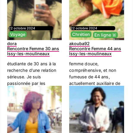
22 octobre 2024
22 octobre 2024
Voyage
Chrétien
En ligne 🚨
dora
akouba92
Rencontre Femme 30 ans
Rencontre Femme 44 ans
Issy-les-moulineaux
Issy-les-moulineaux
étudiante de 30 ans à la
femme douce,
recherche d'une relation
compréhensive, et non
sérieuse. Je suis
fumeuse de 44 ans,
passionnée par les
actuellement auxiliaire de
voyages,...
puériculture. J'...