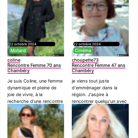
22 octobre 2024
22 octobre 2024
Motard
Cinéma
coline
choupette73
Rencontre Femme 70 ans
Rencontre Femme 47 ans
Chambéry
Chambéry
Je suis Coline, une femme
je viens tout juste
dynamique et pleine de
d'emménager dans la
joie de vivre, à la
région. J'aspire à
recherche d'une rencontre
rencontrer quelqu'un avec
sé...
qui partage...