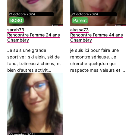
21 octobre 2024
21 octobre 2024
BCBG
Parent
sarah73
alyssa73
Rencontre Femme 24 ans
Rencontre Femme 44 ans
Chambéry
Chambéry
Je suis une grande
je suis ici pour faire une
sportive : ski alpin, ski de
rencontre sérieuse. Je
fond, traîneau à chiens, et
cherche quelqu’un qui
bien d'autres activit...
respecte mes valeurs et ...
22 octobre 2024