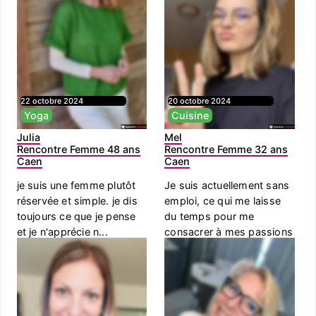
22 octobre 2024
20 octobre 2024
Yoga
Cuisine
Julia
Mel
Rencontre Femme 48 ans
Rencontre Femme 32 ans
Caen
Caen
je suis une femme plutôt
Je suis actuellement sans
réservée et simple. je dis
emploi, ce qui me laisse
toujours ce que je pense
du temps pour me
et je n'apprécie n...
consacrer à mes passions
et à...