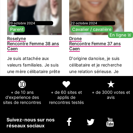
20 octobre 2024
22 octobre 2024
Parent
Cavalier / cavalière
En ligne 🚨
Roselyne
Drone
Rencontre Femme 38 ans
Rencontre Femme 37 ans
Caen
Caen
Je suis attachée aux
D'origine danoise, je suis
valeurs familiales. Je suis
célibataire et je recherche
une mère célibataire prête
une relation sérieuse. Je
à refaire ma vie a...
suis ici pour re...
➓
❤
★
+ de 10 ans
+ de 60 sites et
+ de 3000 votes et
d'experience des
applis de
avis
sites de rencontres
rencontres testés
Suivez-nous sur nos
réseaux sociaux