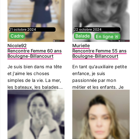
21 octobre 2024
22 octobre 2024
Cadre
Balade
En ligne 🚨
Nicole92
Murielle
Rencontre Femme 60 ans
Rencontre Femme 55 ans
Boulogne-Billancourt
Boulogne-Billancourt
Je suis bien dans ma tête
En tant qu'auxiliaire petite
et j'aime les choses
enfance, je suis
simples de la vie. La mer,
passionnée par mon
les bateaux, les balades...
métier et les enfants. Je
sui...