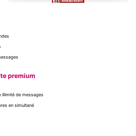
ondes
s
 messages
pte premium
illimité de messages
res en simultané