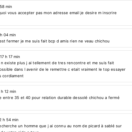
 58 min
quoi vous accepter pas mon adresse email je desire m inscrire
 h 04 min
st fermer je me suis fait bcp d amis rien ne veau chichou
 17 h 17 min
existe plus j ai tellement de tres rencontre et me suis fait
ossible dans l avenir de le remettre c etait vraiment le top essayer
es cordiament
2 h 12 min
 entre 35 et 40 pour relation durable dessolé chichou a fermé
22 h 54 min
e recherche un homme que j ai connu au nom de picard à sablé sur