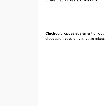
profils disponibles sur
Chichou
.
Chichou
propose également un out
discussion vocale
avec votre micro, 