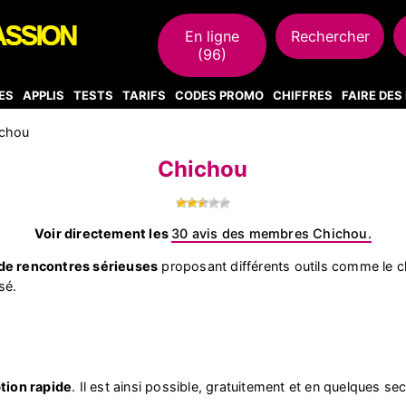
En ligne
Rechercher
(96)
ES
APPLIS
TESTS
TARIFS
CODES PROMO
CHIFFRES
FAIRE DE
chou
Chichou
Voir directement les
30 avis des membres Chichou.
 de rencontres sérieuses
proposant différents outils comme le ch
sé.
ption rapide
. Il est ainsi possible, gratuitement et en quelques 