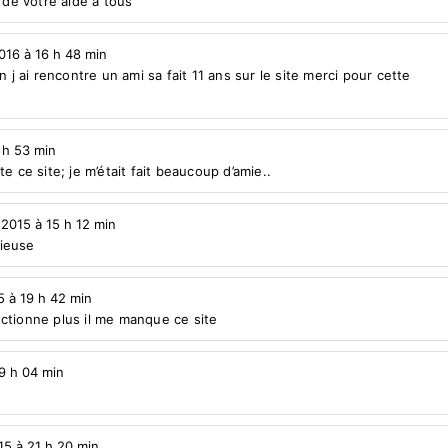
i de votre aide a tous
2016 à 16 h 48 min
n j ai rencontre un ami sa fait 11 ans sur le site merci pour cette
1 h 53 min
e ce site; je m’était fait beaucoup d’amie..
 2015 à 15 h 12 min
rieuse
5 à 19 h 42 min
ctionne plus il me manque ce site
19 h 04 min
15 à 21 h 20 min