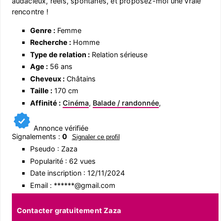
audacieux, réels, spontanés, et proposez-moi une vraie
rencontre !
Genre :
Femme
Recherche :
Homme
Type de relation :
Relation sérieuse
Age :
56 ans
Cheveux :
Châtains
Taille :
170 cm
Affinité :
Cinéma
,
Balade / randonnée
,
Annonce vérifiée
Signalements :
0
Signaler ce profil
Pseudo : Zaza
Popularité : 62 vues
Date inscription : 12/11/2024
Email : ******@gmail.com
Contacter gratuitement Zaza