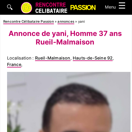
☰
🔍
Menu
Rencontre Célibataire Passion
»
annonces
»
yani
Annonce de yani, Homme 37 ans
Rueil-Malmaison
Localisation :
Rueil-Malmaison
,
Hauts-de-Seine 92
,
France
,