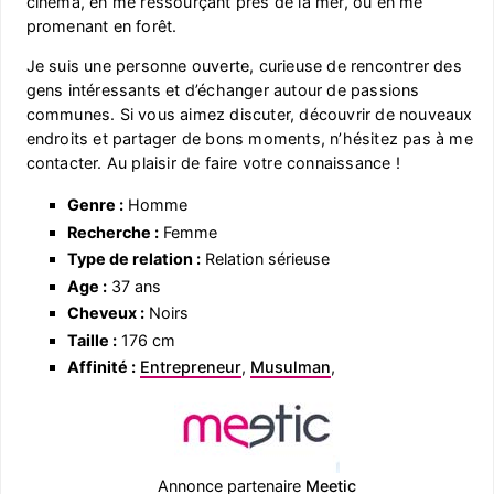
cinéma, en me ressourçant près de la mer, ou en me
promenant en forêt.
Je suis une personne ouverte, curieuse de rencontrer des
gens intéressants et d’échanger autour de passions
communes. Si vous aimez discuter, découvrir de nouveaux
endroits et partager de bons moments, n’hésitez pas à me
contacter. Au plaisir de faire votre connaissance !
Genre :
Homme
Recherche :
Femme
Type de relation :
Relation sérieuse
Age :
37 ans
Cheveux :
Noirs
Taille :
176 cm
Affinité :
Entrepreneur
,
Musulman
,
Annonce partenaire
Meetic