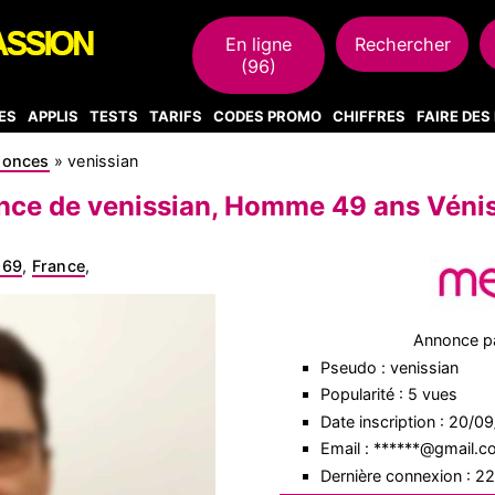
En ligne
Rechercher
(96)
ES
APPLIS
TESTS
TARIFS
CODES PROMO
CHIFFRES
FAIRE DE
nonces
»
venissian
ce de venissian, Homme 49 ans Véni
 69
,
France
,
Annonce p
Pseudo : venissian
Popularité : 5 vues
Date inscription : 20/0
Email : ******@gmail.
Dernière connexion : 2