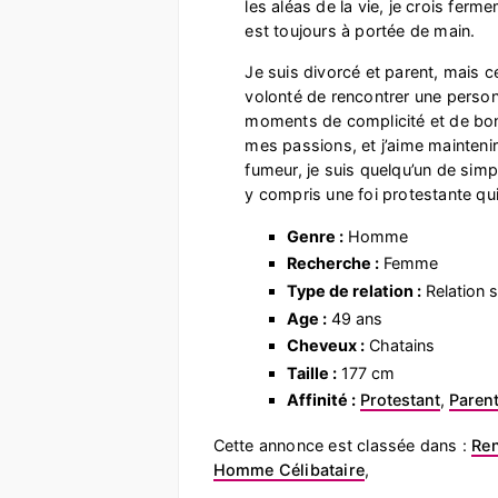
les aléas de la vie, je crois ferm
est toujours à portée de main.
Je suis divorcé et parent, mais ce
volonté de rencontrer une perso
moments de complicité et de bonh
mes passions, et j’aime mainteni
fumeur, je suis quelqu’un de simp
y compris une foi protestante qu
Genre :
Homme
Recherche :
Femme
Type de relation :
Relation s
Age :
49 ans
Cheveux :
Chatains
Taille :
177 cm
Affinité :
Protestant
,
Parent
Cette annonce est classée dans :
Re
Homme Célibataire
,