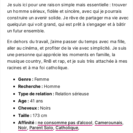
Je suis ici pour une raison simple mais essentielle : trouver
un homme sérieux, fidèle et sincère, avec qui je pourrais
construire un avenir solide. Je rêve de partager ma vie avec
quelqu’un qui voit grand, qui est prêt à s’engager et à bâtir
un futur ensemble.
En dehors du travail, j’aime passer du temps avec ma fille,
aller au cinéma, et profiter de la vie avec simplicité. Je suis
une personne qui apprécie les moments en famille, la
musique country, RnB et rap, et je suis très attachée à mes
racines et à ma foi catholique.
Genre :
Femme
Recherche :
Homme
Type de relation :
Relation sérieuse
Age :
41 ans
Cheveux :
Noirs
Taille :
173 cm
Affinité :
ne consomme pas d’alcool
,
Camerounais
,
Noir
,
Parent Solo
,
Catholique
,