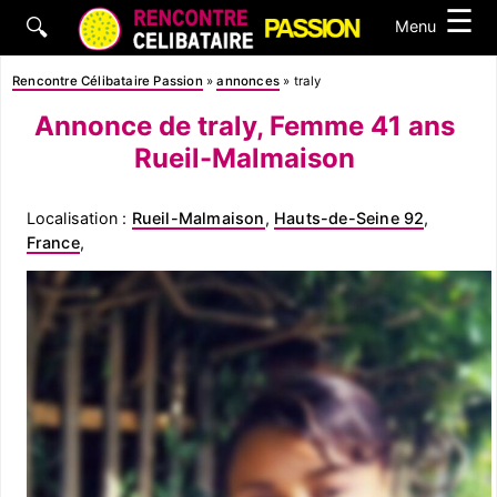
☰
🔍
Menu
Rencontre Célibataire Passion
»
annonces
»
traly
Annonce de traly, Femme 41 ans
Rueil-Malmaison
Localisation :
Rueil-Malmaison
,
Hauts-de-Seine 92
,
France
,