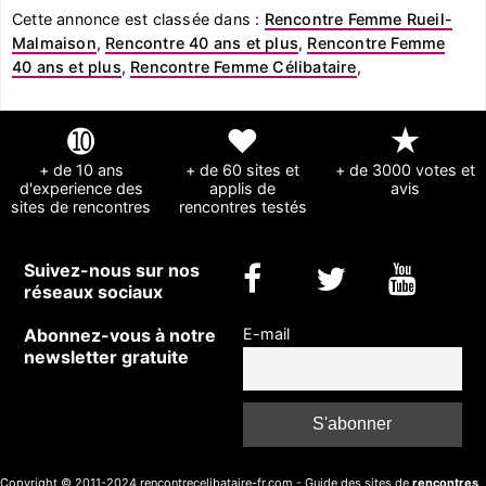
Cette annonce est classée dans :
Rencontre Femme Rueil-
Malmaison
,
Rencontre 40 ans et plus
,
Rencontre Femme
40 ans et plus
,
Rencontre Femme Célibataire
,
➓
❤
★
+ de 10 ans
+ de 60 sites et
+ de 3000 votes et
d'experience des
applis de
avis
sites de rencontres
rencontres testés
Suivez-nous sur nos
réseaux sociaux
Abonnez-vous à notre
E-mail
newsletter gratuite
Copyright © 2011-2024 rencontrecelibataire-fr.com - Guide des sites de
rencontres