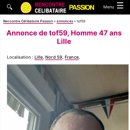
☰
🔍
Menu
Rencontre Célibataire Passion
»
annonces
»
tof59
Annonce de tof59, Homme 47 ans
Lille
Localisation :
Lille
,
Nord 59
,
France
,