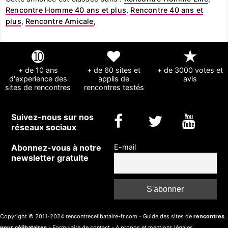
Rencontre Homme 40 ans et plus
,
Rencontre 40 ans et
plus
,
Rencontre Amicale
,
➓
❤
★
+ de 10 ans
+ de 60 sites et
+ de 3000 votes et
d'experience des
applis de
avis
sites de rencontres
rencontres testés
Suivez-nous sur nos
réseaux sociaux
Abonnez-vous à notre
E-mail
newsletter gratuite
Copyright © 2011-2024 rencontrecelibataire-fr.com - Guide des sites de
rencontres
pour célibataires
-
Formulaire de contact
-
A propos et mentions légales