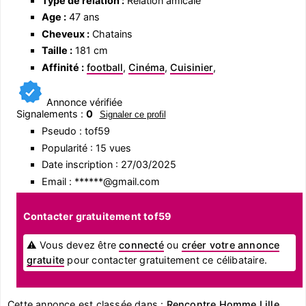
Type de relation :
Relation amicale
Age :
47 ans
Cheveux :
Chatains
Taille :
181 cm
Affinité :
football
,
Cinéma
,
Cuisinier
,
Annonce vérifiée
Signalements :
0
Signaler ce profil
Pseudo : tof59
Popularité : 15 vues
Date inscription : 27/03/2025
Email : ******@gmail.com
Contacter gratuitement tof59
⚠ Vous devez être
connecté
ou
créer votre annonce
gratuite
pour contacter gratuitement ce célibataire.
Cette annonce est classée dans :
Rencontre Homme Lille
,