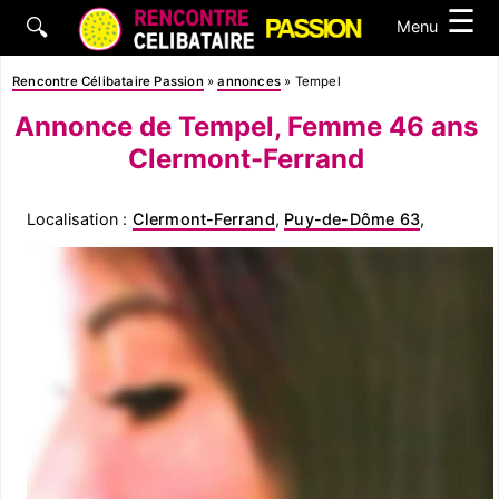
☰
🔍
Menu
Rencontre Célibataire Passion
»
annonces
»
Tempel
Annonce de Tempel, Femme 46 ans
Clermont-Ferrand
Localisation :
Clermont-Ferrand
,
Puy-de-Dôme 63
,