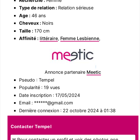
Recherche :
Femme
Type de relation :
Relation sérieuse
Age :
46 ans
Cheveux :
Noirs
Taille :
170 cm
Affinité :
littéraire
,
Femme Lesbienne
,
Annonce partenaire
Meetic
Pseudo : Tempel
Popularité : 19 vues
Date inscription : 17/05/2024
Email : ******@gmail.com
Dernière connexion : 22 octobre 2024 à 01:38
Contacter Tempel
✉ Pour contacter un profil et voir des photos non