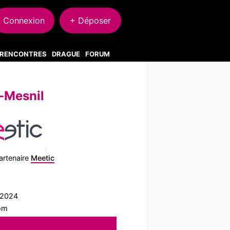
Connexion
+ Déposer
S RENCONTRES
DRAGUE
FORUM
-Mesnil
artenaire
Meetic
1/2024
com