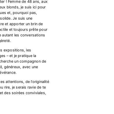
nter ! Femme de 48 ans, aux
ux blonds, je suis ici pour
es et, pourquoi pas,
 solide. Je suis une
ire et apporter un brin de
actile et toujours prête pour
e autant les conversations
gèreté.
es expositions, les
es – et je pratique la
e cherche un compagnon de
il, généreux, avec une
évérance.
es attentions, de l’originalité
 rire, je serais ravie de te
t des soirées conviviales,