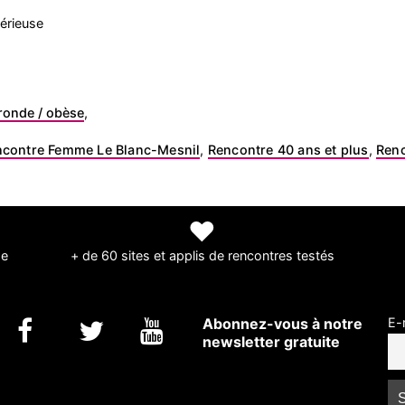
érieuse
 ronde / obèse
,
contre Femme Le Blanc-Mesnil
,
Rencontre 40 ans et plus
,
Renc
❤
de
+ de 60 sites et applis de rencontres testés
Abonnez-vous à notre
E-
newsletter gratuite