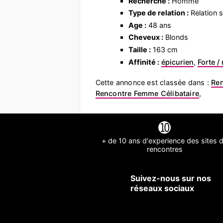
Recherche :
Homme
Type de relation :
Relation s
Age :
48 ans
Cheveux :
Blonds
Taille :
163 cm
Affinité :
épicurien
,
Forte /
Cette annonce est classée dans :
Ren
Rencontre Femme Célibataire
,
➓
+ de 10 ans d'experience des sites 
rencontres
Suivez-nous sur nos
réseaux sociaux