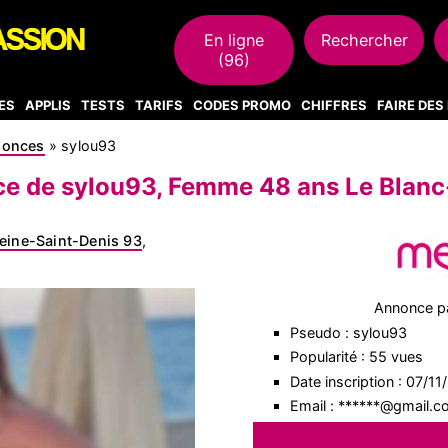
En ligne
Rechercher
(96)
ES
APPLIS
TESTS
TARIFS
CODES PROMO
CHIFFRES
FAIRE DE
nonces
»
sylou93
e de sylou93, Femme 48 ans Le Blanc
eine-Saint-Denis 93
,
Annonce p
Pseudo : sylou93
Popularité : 55 vues
Date inscription : 07/1
Email : ******@gmail.