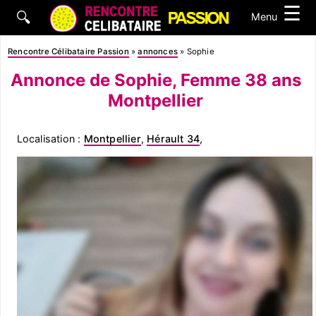
☰
🔍
Menu
Rencontre Célibataire Passion
»
annonces
»
Sophie
Annonce de Sophie, Femme 38 ans
Montpellier
Localisation :
Montpellier
,
Hérault 34
,