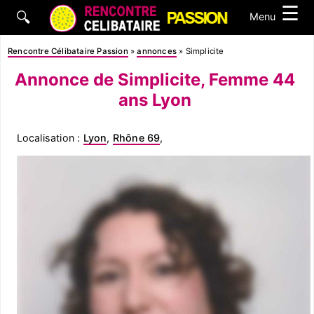
☰
🔍
Menu
Rencontre Célibataire Passion
»
annonces
»
Simplicite
Annonce de Simplicite, Femme 44
ans Lyon
Localisation :
Lyon
,
Rhône 69
,