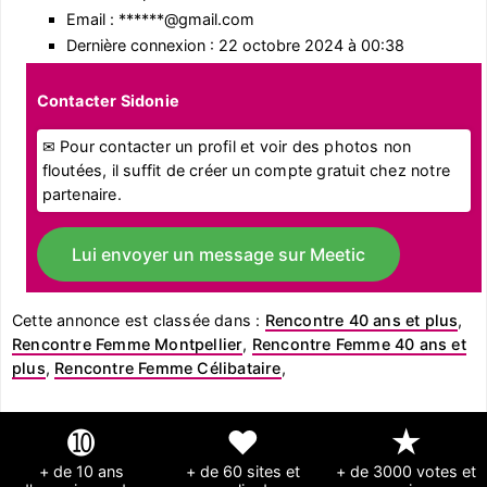
Email : ******@gmail.com
Dernière connexion : 22 octobre 2024 à 00:38
Contacter Sidonie
✉ Pour contacter un profil et voir des photos non
floutées, il suffit de créer un compte gratuit chez notre
partenaire.
Lui envoyer un message sur Meetic
Cette annonce est classée dans :
Rencontre 40 ans et plus
,
Rencontre Femme Montpellier
,
Rencontre Femme 40 ans et
plus
,
Rencontre Femme Célibataire
,
➓
❤
★
+ de 10 ans
+ de 60 sites et
+ de 3000 votes et