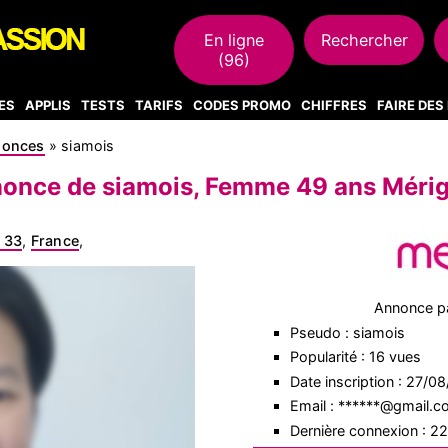
En ligne
Rechercher
(96)
ES
APPLIS
TESTS
TARIFS
CODES PROMO
CHIFFRES
FAIRE DE
nonces
»
siamois
once de siamois, Femme 49 ans Méri
 33
,
France
,
Annonce p
Pseudo : siamois
Popularité : 16 vues
Date inscription : 27/0
Email : ******@gmail.
Dernière connexion : 2