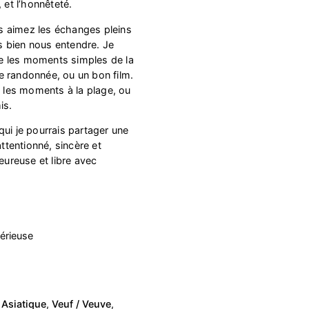
 et l’honnêteté.
ous aimez les échanges pleins
 bien nous entendre. Je
cie les moments simples de la
e randonnée, ou un bon film.
, les moments à la plage, ou
is.
qui je pourrais partager une
attentionné, sincère et
eureuse et libre avec
érieuse
,
Asiatique
,
Veuf / Veuve
,