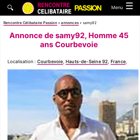
☰
🔍
Menu
Rencontre Célibataire Passion
»
annonces
»
samy92
Annonce de samy92, Homme 45
ans Courbevoie
Localisation :
Courbevoie
,
Hauts-de-Seine 92
,
France
,