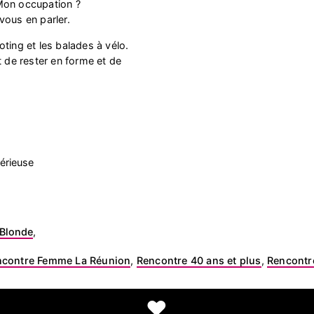
Mon occupation ?
vous en parler.
footing et les balades à vélo.
de rester en forme et de
érieuse
Blonde
,
ncontre Femme La Réunion
,
Rencontre 40 ans et plus
,
Rencontr
❤