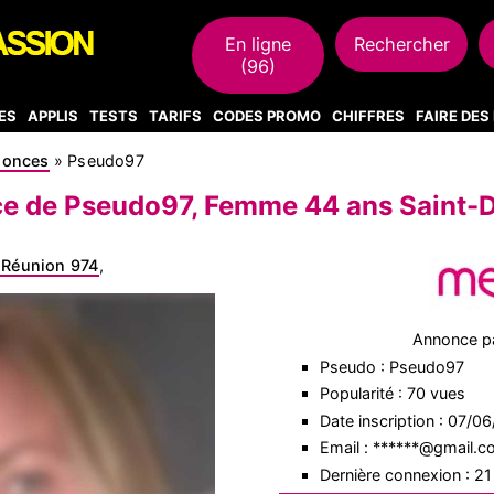
En ligne
Rechercher
(96)
ES
APPLIS
TESTS
TARIFS
CODES PROMO
CHIFFRES
FAIRE DE
nonces
»
Pseudo97
e de Pseudo97, Femme 44 ans Saint-D
 Réunion 974
,
Annonce p
Pseudo : Pseudo97
Popularité : 70 vues
Date inscription : 07/0
Email : ******@gmail.
Dernière connexion : 2