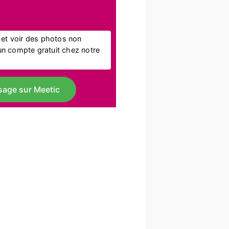
l et voir des photos non
r un compte gratuit chez notre
sage sur Meetic