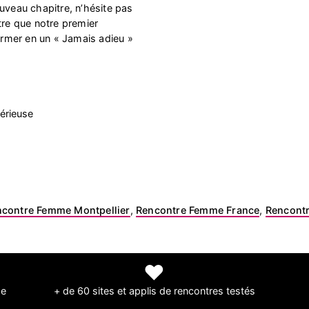
uveau chapitre, n’hésite pas
tre que notre premier
former en un « Jamais adieu »
érieuse
contre Femme Montpellier
,
Rencontre Femme France
,
Rencontr
❤
de
+ de 60 sites et applis de rencontres testés