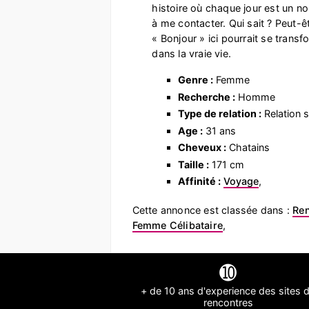
histoire où chaque jour est un no
à me contacter. Qui sait ? Peut-ê
« Bonjour » ici pourrait se trans
dans la vraie vie.
Genre :
Femme
Recherche :
Homme
Type de relation :
Relation s
Age :
31 ans
Cheveux :
Chatains
Taille :
171 cm
Affinité :
Voyage
,
Cette annonce est classée dans :
Ren
Femme Célibataire
,
➓
+ de 10 ans d'experience des sites 
rencontres