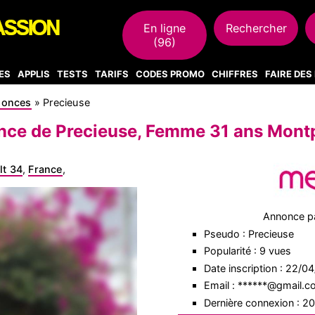
En ligne
Rechercher
(96)
ES
APPLIS
TESTS
TARIFS
CODES PROMO
CHIFFRES
FAIRE DE
nonces
»
Precieuse
ce de Precieuse, Femme 31 ans Montp
lt 34
,
France
,
Annonce p
Pseudo : Precieuse
Popularité : 9 vues
Date inscription : 22/0
Email : ******@gmail.
Dernière connexion : 2