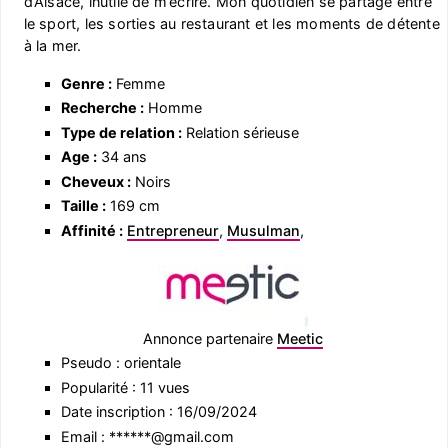
d’Alsace, inutile de m’écrire. Mon quotidien se partage entre
le sport, les sorties au restaurant et les moments de détente
à la mer.
Genre :
Femme
Recherche :
Homme
Type de relation :
Relation sérieuse
Age :
34 ans
Cheveux :
Noirs
Taille :
169 cm
Affinité :
Entrepreneur
,
Musulman
,
Annonce partenaire
Meetic
Pseudo : orientale
Popularité : 11 vues
Date inscription : 16/09/2024
Email : ******@gmail.com