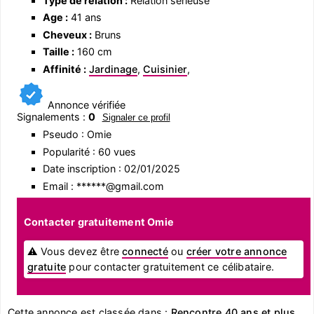
Type de relation :
Relation sérieuse
Age :
41 ans
Cheveux :
Bruns
Taille :
160 cm
Affinité :
Jardinage
,
Cuisinier
,
Annonce vérifiée
Signalements :
0
Signaler ce profil
Pseudo : Omie
Popularité : 60 vues
Date inscription : 02/01/2025
Email : ******@gmail.com
Contacter gratuitement Omie
⚠ Vous devez être
connecté
ou
créer votre annonce
gratuite
pour contacter gratuitement ce célibataire.
Cette annonce est classée dans :
Rencontre 40 ans et plus
,