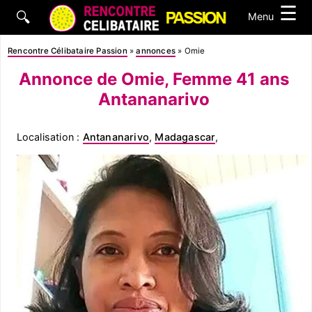
☰
🔍
Menu
Rencontre Célibataire Passion
»
annonces
»
Omie
Annonce de Omie, Femme 41 ans
Antananarivo
Localisation :
Antananarivo
,
Madagascar
,