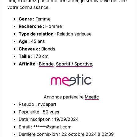
moi, n’hésitez pas à me contacter, je serais ravie de faire
votre connaissance.
Genre :
Femme
Recherche :
Homme
Type de relation :
Relation sérieuse
Age :
45 ans
Cheveux :
Blonds
Taille :
173 cm
Affinité :
Blonde
,
Sportif / Sportive
,
Annonce partenaire
Meetic
Pseudo : nvdepart
Popularité : 50 vues
Date inscription : 19/09/2024
Email : ******@gmail.com
Dernière connexion : 22 octobre 2024 à 02:39