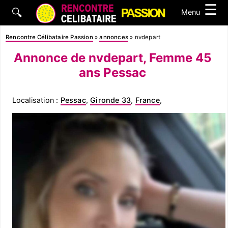
☰
🔍
Menu
Rencontre Célibataire Passion
»
annonces
»
nvdepart
Annonce de nvdepart, Femme 45
ans Pessac
Localisation :
Pessac
,
Gironde 33
,
France
,