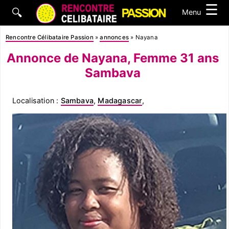
☰
🔍
Menu
Rencontre Célibataire Passion
»
annonces
»
Nayana
Annonce de Nayana, Femme 31 ans
Sambava
Localisation :
Sambava
,
Madagascar
,