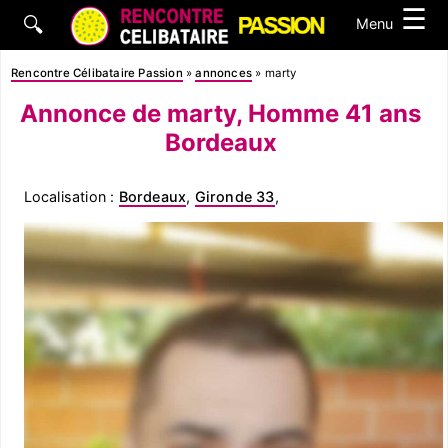
☰
🔍
Menu
Rencontre Célibataire Passion
»
annonces
»
marty
Annonce de marty, Homme 41 ans
Bordeaux
Localisation :
Bordeaux
,
Gironde 33
,