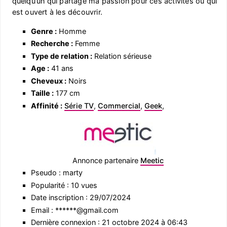
quelqu’un qui partage ma passion pour ces activités ou qui
est ouvert à les découvrir.
Genre :
Homme
Recherche :
Femme
Type de relation :
Relation sérieuse
Age :
41 ans
Cheveux :
Noirs
Taille :
177 cm
Affinité :
Série TV
,
Commercial
,
Geek
,
Annonce partenaire
Meetic
Pseudo : marty
Popularité : 10 vues
Date inscription : 29/07/2024
Email : ******@gmail.com
Dernière connexion : 21 octobre 2024 à 06:43