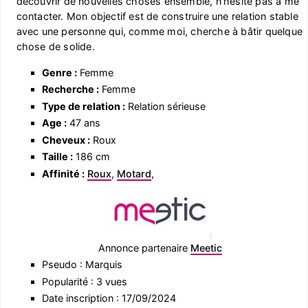
découvrir de nouvelles choses ensemble, n’hésite pas à me
contacter. Mon objectif est de construire une relation stable
avec une personne qui, comme moi, cherche à bâtir quelque
chose de solide.
Genre :
Femme
Recherche :
Femme
Type de relation :
Relation sérieuse
Age :
47 ans
Cheveux :
Roux
Taille :
186 cm
Affinité :
Roux
,
Motard
,
Annonce partenaire
Meetic
Pseudo : Marquis
Popularité : 3 vues
Date inscription : 17/09/2024