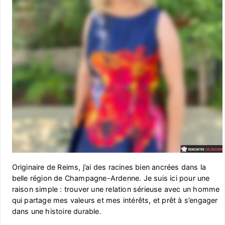
Originaire de Reims, j’ai des racines bien ancrées dans la
belle région de Champagne-Ardenne. Je suis ici pour une
raison simple : trouver une relation sérieuse avec un homme
qui partage mes valeurs et mes intérêts, et prêt à s’engager
dans une histoire durable.