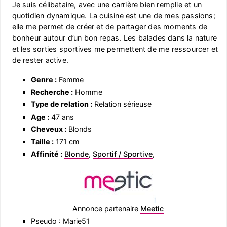
Je suis célibataire, avec une carrière bien remplie et un
quotidien dynamique. La cuisine est une de mes passions;
elle me permet de créer et de partager des moments de
bonheur autour d’un bon repas. Les balades dans la nature
et les sorties sportives me permettent de me ressourcer et
de rester active.
Genre :
Femme
Recherche :
Homme
Type de relation :
Relation sérieuse
Age :
47 ans
Cheveux :
Blonds
Taille :
171 cm
Affinité :
Blonde
,
Sportif / Sportive
,
Annonce partenaire
Meetic
Pseudo : Marie51