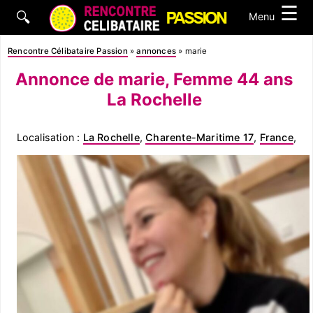
☰
🔍
Menu
Rencontre Célibataire Passion
»
annonces
»
marie
Annonce de marie, Femme 44 ans
La Rochelle
Localisation :
La Rochelle
,
Charente-Maritime 17
,
France
,