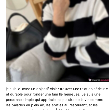
je suis ici avec un objectif clair : trouver une relation sérieuse
et durable pour fonder une famille heureuse. Je suis une
personne simple qui apprécie les plaisirs de la vie comme
les balades en plein air, les sorties au restaurant, et les