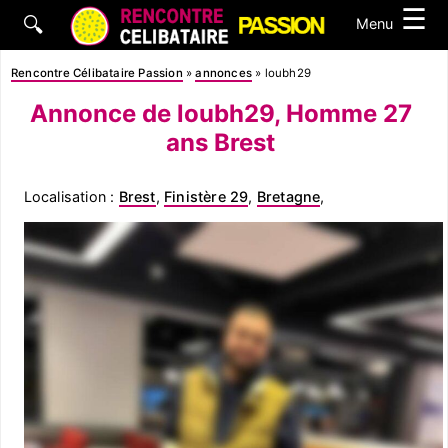
☰
🔍
Menu
Rencontre Célibataire Passion
»
annonces
»
loubh29
Annonce de loubh29, Homme 27
ans Brest
Localisation :
Brest
,
Finistère 29
,
Bretagne
,