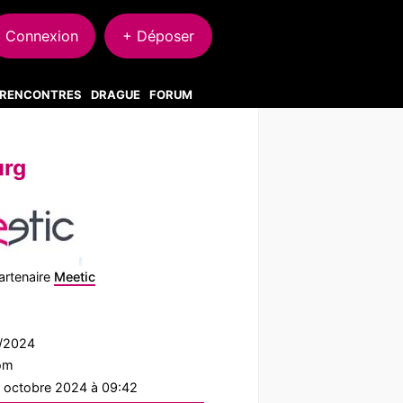
Connexion
+ Déposer
S RENCONTRES
DRAGUE
FORUM
urg
artenaire
Meetic
7/2024
com
2 octobre 2024 à 09:42