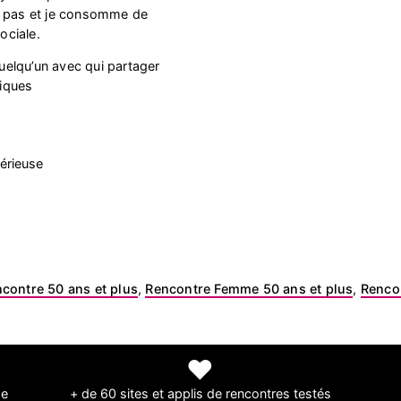
e pas et je consomme de
ociale.
quelqu’un avec qui partager
iques
érieuse
contre 50 ans et plus
,
Rencontre Femme 50 ans et plus
,
Renco
❤
de
+ de 60 sites et applis de rencontres testés