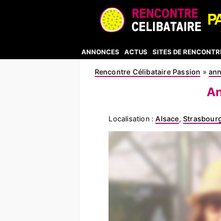
ANNONCES
ACTUS
SITES DE RENCONTR
Rencontre Célibataire Passion
»
an
An
Localisation :
Alsace
,
Strasbour