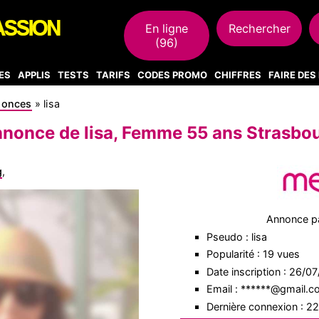
En ligne
Rechercher
(96)
ES
APPLIS
TESTS
TARIFS
CODES PROMO
CHIFFRES
FAIRE DE
nonces
»
lisa
nonce de lisa, Femme 55 ans Strasbo
g
,
Annonce p
Pseudo : lisa
Popularité : 19 vues
Date inscription : 26/0
Email : ******@gmail.
Dernière connexion : 2