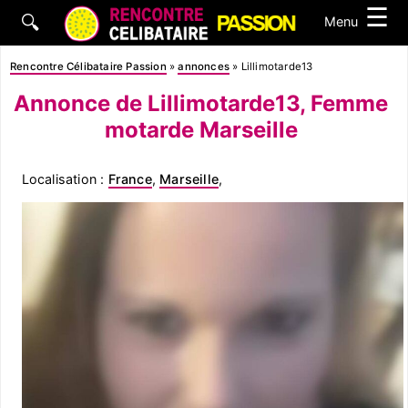
☰
🔍
Menu
Rencontre Célibataire Passion
»
annonces
»
Lillimotarde13
Annonce de Lillimotarde13, Femme
motarde Marseille
Localisation :
France
,
Marseille
,